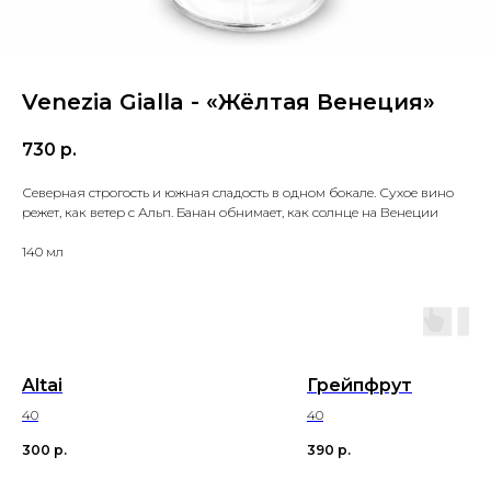
Venezia Gialla - «Жёлтая Венеция»
730
р.
Северная строгость и южная сладость в одном бокале. Сухое вино
режет, как ветер с Альп. Банан обнимает, как солнце на Венеции
140 мл
Altai
Грейпфрут
40
40
300
р.
390
р.